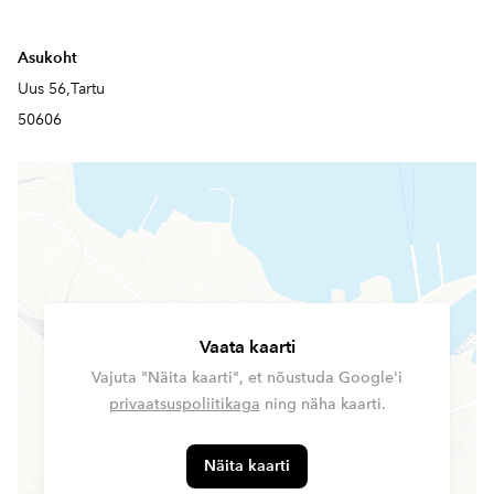
Asukoht
Uus 56,Tartu
50606
Vaata kaarti
Vajuta "Näita kaarti", et nõustuda Google'i
privaatsuspoliitikaga
ning näha kaarti.
Näita kaarti