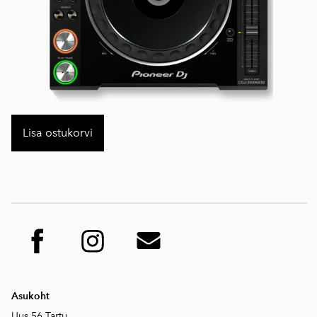
Lisa ostukorvi
Asukoht
Uus 56,Tartu