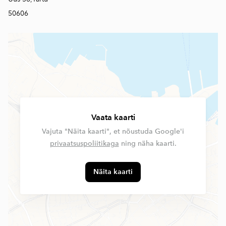
50606
Vaata kaarti
Vajuta "Näita kaarti", et nõustuda Google'i
privaatsuspoliitikaga
ning näha kaarti.
Näita kaarti