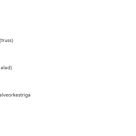
truss)
 alad)
alveorkestriga