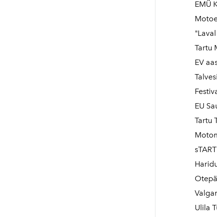
EMÜ Ka
Motoex
"Laval
Tartu 
EV aas
Talves
Festiv
EU Sa
Tartu 
Motom
sTART
Haridu
Otepää
Valgam
Ulila 