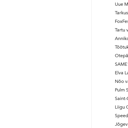
Uue M
Tarkus
FoxFes
Tartu 
Annik
Töötu
Otepä
SAME17
Elva L
Nõo va
Pulm 
Saint
Liigu 
Speed
Jõgeva