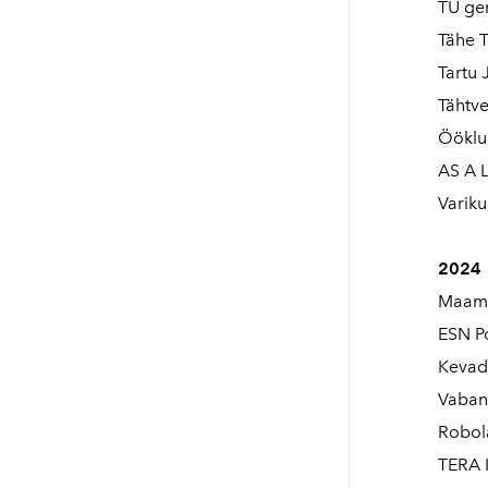
TÜ gen
Tähe 
Tartu
Tähtve
Ööklub
AS A L
Variku
2024
Maame
ESN P
Kevads
Vabank
Robola
TERA 