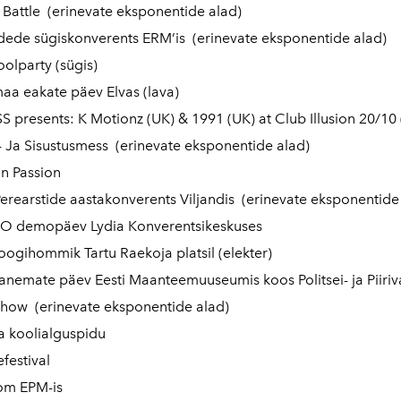
Battle (erinevate eksponentide alad)
ede sügiskonverents ERM’is (erinevate eksponentide alad)
olparty (sügis)
aa eakate päev Elvas (lava)
 presents: K Motionz (UK) & 1991 (UK) at Club Illusion 20/10 (
- Ja Sisustusmess (erinevate eksponentide alad)
n Passion
Perearstide aastakonverents Viljandis (erinevate eksponentide
O demopäev Lydia Konverentsikeskuses
ogihommik Tartu Raekoja platsil (elekter)
nemate päev Eesti Maanteemuuseumis koos Politsei- ja Piiriv
how (erinevate eksponentide alad)
a koolialguspidu
efestival
om EPM-is