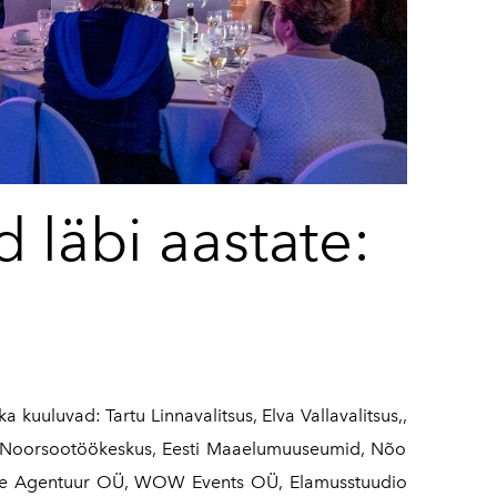
läbi aastate:
 kuuluvad: Tartu Linnavalitsus, Elva Vallavalitsus,,
artu Noorsootöökeskus, Eesti Maaelumuuseumid, Nõo
 Live Agentuur OÜ, WOW Events OÜ, Elamusstuudio