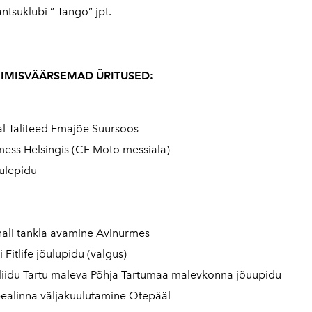
ntsuklubi ” Tango” jpt.
IMISVÄÄRSEMAD ÜRITUSED:
al Taliteed Emajõe Suursoos
ess Helsingis (CF Moto messiala)
Tulepidu
ali tankla avamine Avinurmes
 Fitlife jõulupidu (valgus)
liidu Tartu maleva Põhja-Tartumaa malevkonna jõuupidu
ealinna väljakuulutamine Otepääl