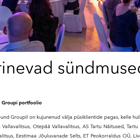
rinevad sündmused 
 Groupi portfoolio
nd Groupil on kujunenud välja püsiklientide pagas, kelle hulka
 Vallavalitsus, Otepää Vallavalitsus, AS Tartu Näitused, T
valitsus, Eestimaa Jõuluvanade Selts, ET Peokorraldus OÜ,