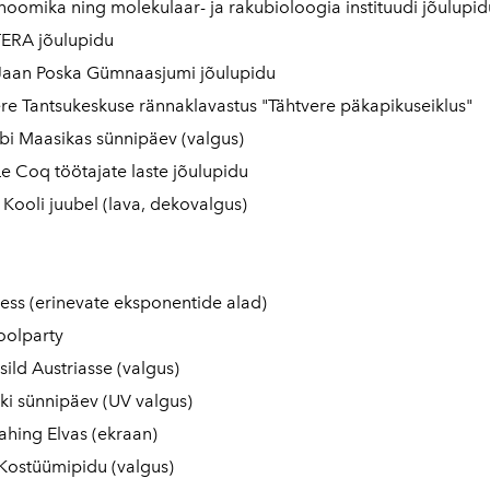
oomika ning molekulaar- ja rakubioloogia instituudi jõulupid
TERA jõulupidu
 Jaan Poska Gümnaasjumi jõulupidu
re Tantsukeskuse rännaklavastus "Tähtvere päkapikuseiklus"
i Maasikas sünnipäev (valgus)
e Coq töötajate laste jõulupidu
 Kooli juubel (lava, dekovalgus)
ss (erinevate eksponentide alad)
oolparty
ild Austriasse (valgus)
i sünnipäev (UV valgus)
hing Elvas (ekraan)
Kostüümipidu (valgus)