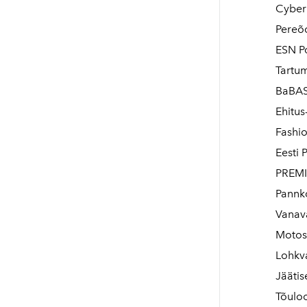
Cyber 
Pereõd
ESN Po
Tartum
BaBASS
Ehitus
Fashio
Eesti 
PREMI
Pannko
Vanava
Motos
Lohkv
Jäätis
Tõulo