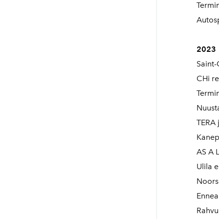
Termin
Autosp
2023
Saint-
CHi re
Termin
Nuusta
TERA j
Kanep
AS A L
Ulila 
Noorso
Enneae
Rahvus