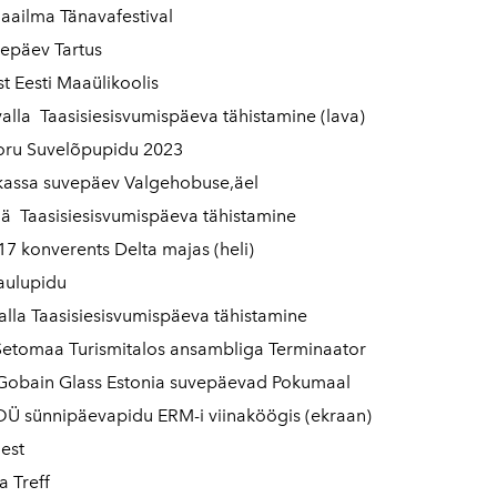
aailma Tänavafestival
epäev Tartus
t Eesti Maaülikoolis
valla Taasisiesisvumispäeva tähistamine (lava)
oru Suvelõpupidu 2023
kassa suvepäev Valgehobuse,äel
ä Taasisiesisvumispäeva tähistamine
 konverents Delta majas (heli)
aulupidu
lla Taasisiesisvumispäeva tähistamine
Setomaa Turismitalos ansambliga Terminaator
-Gobain Glass Estonia suvepäevad Pokumaal
OÜ sünnipäevapidu ERM-i viinaköögis (ekraan)
est
 Treff