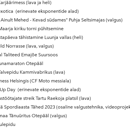
rjäärimess (lava ja heli)
otica (erinevate eksponentide alad)
 Ainult Mehed - Kevad südames" Puhja Seltsimajas (valgus)
Maarja kiriku torni pühitsemine
tapäeva tähistamine Luunja vallas (heli)
ild Norrasse (lava, valgus)
al Taliteed Emajõe Suursoos
unamaraton Otepääl
Talvepidu Kammivabrikus (lava)
ess Helsingis (CF Moto messiala)
Up Day (erinevate eksponentide alad)
stöötajate streik Tartu Raekoja platsil (lava)
 Spordiaasta Tähed 2023 (osaline valgustehnika, videoprojek
aa Tänuüritus Otepääl (valgus)
Tulepidu