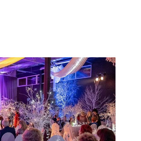
lisati ostukorvi.
Vaata ostukorvi