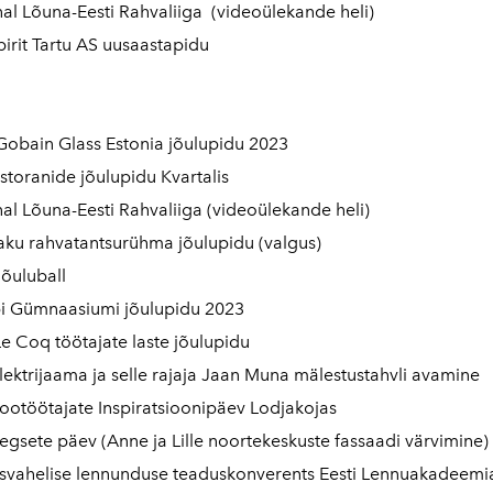
al Lõuna-Eesti Rahvaliiga (videoülekande heli)
irit Tartu AS uusaastapidu
Gobain Glass Estonia jõulupidu 2023
storanide jõulupidu Kvartalis
al Lõuna-Eesti Rahvaliiga (videoülekande heli)
ku rahvatantsurühma jõulupidu (valgus)
õuluball
i Gümnaasiumi jõulupidu 2023
e Coq töötajate laste jõulupidu
elektrijaama ja selle rajaja Jaan Muna mälestustahvli avamine
otöötajate Inspiratsioonipäev Lodjakojas
gsete päev (Anne ja Lille noortekeskuste fassaadi värvimine)
vahelise lennunduse teaduskonverents Eesti Lennuakadeemia