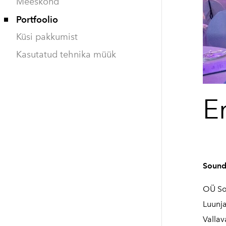
Meeskond
Portfoolio
Küsi pakkumist
Kasutatud tehnika müük
E
Sound
OÜ Sou
Luunja
Valla