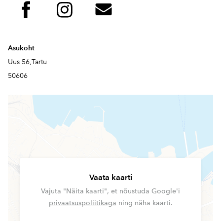
Asukoht
Uus 56,Tartu
50606
Vaata kaarti
Vajuta "Näita kaarti", et nõustuda Google'i
privaatsuspoliitikaga
ning näha kaarti.