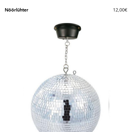
Nöörlühter
12,00€