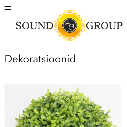
lisati ostukorvi.
Vaata ostukorvi
Dekoratsioonid