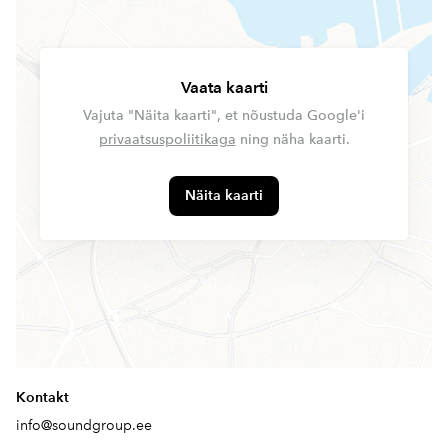
Vaata kaarti
Vajuta "Näita kaarti", et nõustuda Google'i
privaatsuspoliitikaga
ning näha kaarti.
Näita kaarti
Kontakt
info@soundgroup.ee