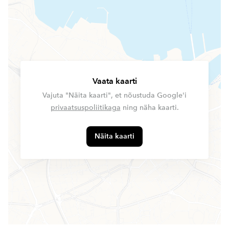
Vaata kaarti
Vajuta "Näita kaarti", et nõustuda Google'i
privaatsuspoliitikaga
ning näha kaarti.
Näita kaarti