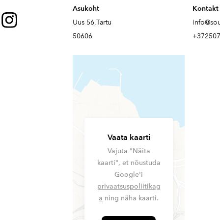
Asukoht
Kontakt
Uus 56,Tartu
info@so
50606
+37250
Vaata kaarti
Vajuta "Näita
kaarti", et nõustuda
Google'i
privaatsuspoliitikag
a
ning näha kaarti.