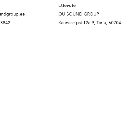
Ettevõte
undgroup.ee
OÜ SOUND GROUP
73842
Kaunase pst 12a-9, Tartu, 60704