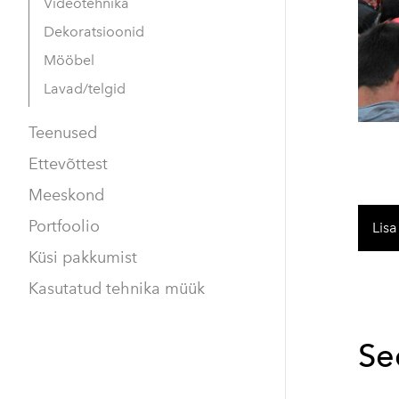
Videotehnika
Dekoratsioonid
Mööbel
Lavad/telgid
Teenused
Ettevõttest
Meeskond
Portfoolio
Lisa
Küsi pakkumist
Kasutatud tehnika müük
Se