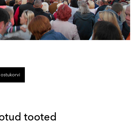
 ostukorvi
otud tooted