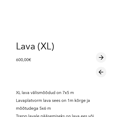
lisati ostukorvi.
Vaata ostukorvi
Lava (XL)
600,00€
XL lava välismõõdud on 7x5 m
Lavaplatvorm lava sees on 1m kõrge ja
mõõtudega 5x6 m
Trepp lavale pääsemiseks on lava ees või