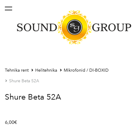
lisati ostukorvi.
Vaata ostukorvi
Tehnika rent
Helitehnika
Mikrofonid / DI-BOXID
Shure Beta 52A
Shure Beta 52A
6,00€