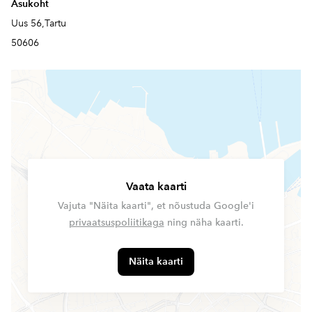
Asukoht
Uus 56,Tartu
50606
Vaata kaarti
Vajuta "Näita kaarti", et nõustuda Google'i
privaatsuspoliitikaga
ning näha kaarti.
Näita kaarti