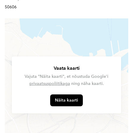
50606
Vaata kaarti
Vajuta "Näita kaarti", et nõustuda Google'i
privaatsuspoliitikaga
ning näha kaarti.
Näita kaarti