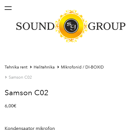
lisati ostukorvi.
Vaata ostukorvi
Tehnika rent
Helitehnika
Mikrofonid / DI-BOXID
Samson C02
Samson C02
6,00€
Kondensaator mikrofon