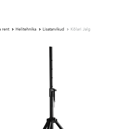
 rent
Helitehnika
Lisatarvikud
Kõlari Jalg