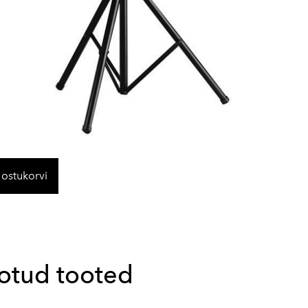
 ostukorvi
otud tooted