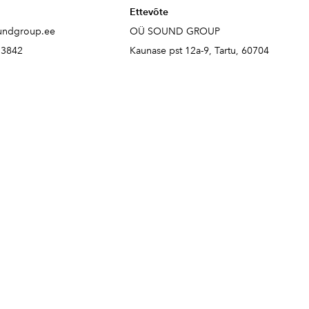
Ettevõte
undgroup.ee
OÜ SOUND GROUP
73842
Kaunase pst 12a-9, Tartu, 60704