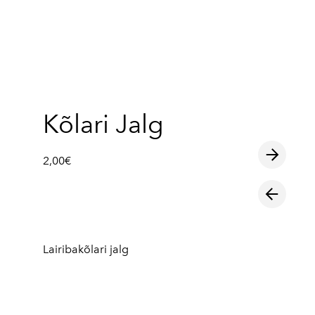
lisati ostukorvi.
Vaata ostukorvi
Kõlari Jalg
2,00€
Lairibakõlari jalg