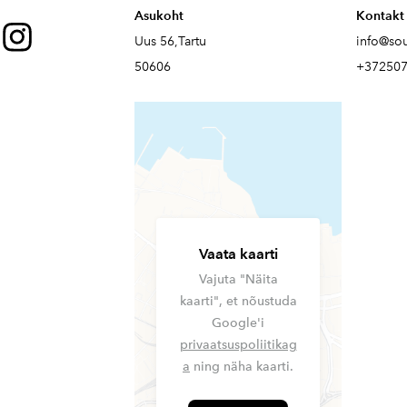
Asukoht
Kontakt
Uus 56,Tartu
info@so
50606
+37250
Vaata kaarti
Vajuta "Näita
kaarti", et nõustuda
Google'i
privaatsuspoliitikag
a
ning näha kaarti.