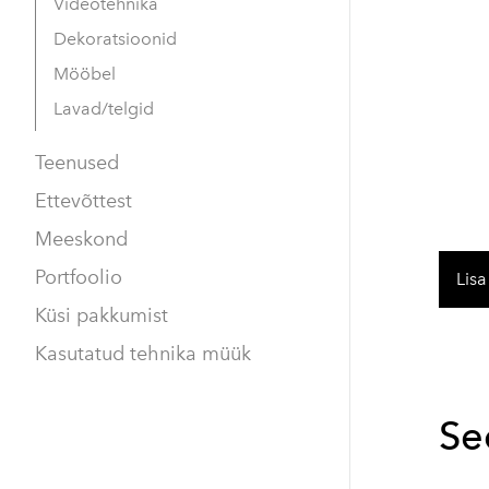
Videotehnika
Dekoratsioonid
Mööbel
Lavad/telgid
Teenused
Ettevõttest
Meeskond
Portfoolio
Lisa
Küsi pakkumist
Kasutatud tehnika müük
Se