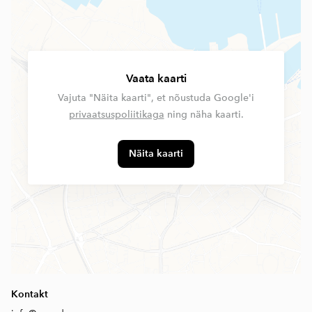
Vaata kaarti
Vajuta "Näita kaarti", et nõustuda Google'i
privaatsuspoliitikaga
ning näha kaarti.
Näita kaarti
Kontakt