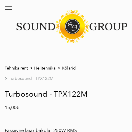
lisati ostukorvi.
Vaata ostukorvi
Tehnika rent
Helitehnika
Kõlarid
Turbosound - TPX122M
Turbosound - TPX122M
15,00€
Passiivne laiaribakõlar 250W RMS