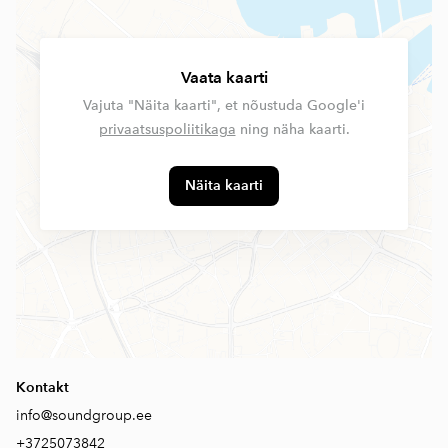
Vaata kaarti
Vajuta "Näita kaarti", et nõustuda Google'i
privaatsuspoliitikaga
ning näha kaarti.
Näita kaarti
Kontakt
info@soundgroup.ee
+3725073842