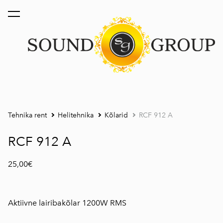
lisati ostukorvi.
Vaata ostukorvi
Tehnika rent
Helitehnika
Kõlarid
RCF 912 A
RCF 912 A
25,00€
Aktiivne lairibakõlar 1200W RMS