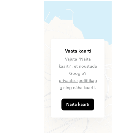
Vaata kaarti
Vajuta "Näita
kaarti", et nõustuda
Google'i
privaatsuspoliitikag
a
ning näha kaarti.
Näita kaarti