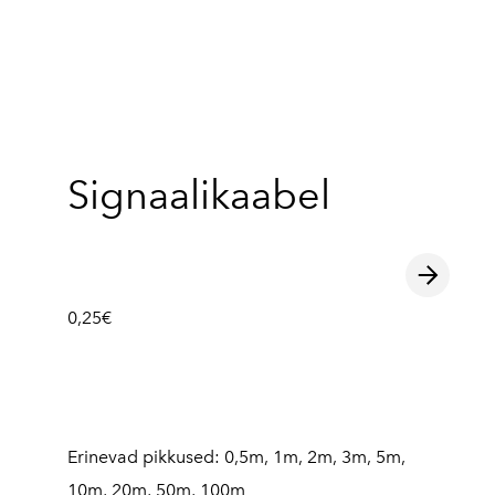
lisati ostukorvi.
Vaata ostukorvi
Signaalikaabel
0,25€
Erinevad pikkused: 0,5m, 1m, 2m, 3m, 5m,
10m, 20m, 50m, 100m