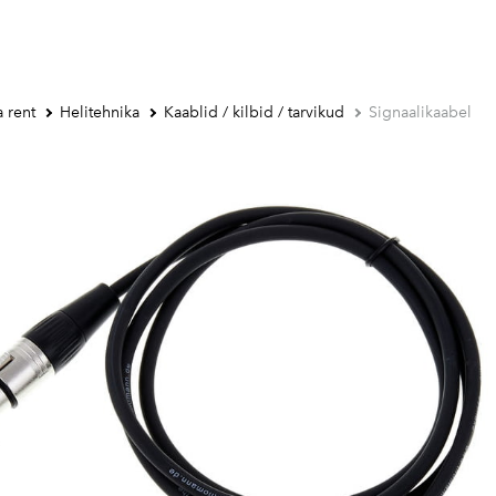
 rent
Helitehnika
Kaablid / kilbid / tarvikud
Signaalikaabel