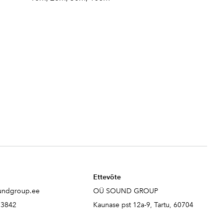
Ettevõte
undgroup.ee
OÜ SOUND GROUP
73842
Kaunase pst 12a-9, Tartu, 60704