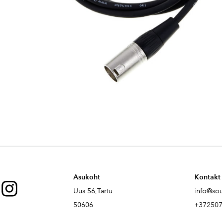
Asukoht
Kontakt
Uus 56,Tartu
info@so
50606
+37250