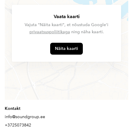
Vaata kaarti
Vajuta "Näita kaarti", et nõustuda Google'i
privaatsuspoliitikaga
ning näha kaarti.
Näita kaarti
Kontakt
info@soundgroup.ee
+3725073842